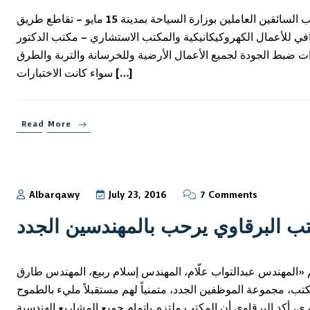
إجراء تقارير فحص التربة بموقع المركز المتميز تدريب السائقين العاملين بوزارة السياحة بمدينة 15 مايو – تقاطع طريق
ي للأعمال الكهروكيكانيكية والمكتب الاستشاري – مكتب الدكتور
ات ضبط الجودة لجميع الأعمال الأرضية وللخرسانة والتربة والطرق
سواء كانت الاختبارات […]
Read More
Albarqawy
July 23, 2016
7 Comments
ب البرقاوي يرحب بالمهندسين الجدد
 «المهندس عبدالتواب علّام، المهندس إسلام ربيع، المهندس طارق
كتب، مجموعة الموظفين الجدد، متمنياً لهم مستقبلاً مليء بالطموح
، أكد البرقاوي أن المكتب ملتزم بإتمام جميع المشاريع الهندسية