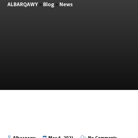
ALBARQAWY
Blog
News
>
>
Albarqawy
May 6, 2021
No Comments